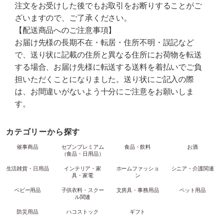
注文をお受けした後でもお取引をお断りすることがご
ざいますので、ご了承ください。
【配送商品へのご注意事項】
お届け先様の長期不在・転居・住所不明・誤記など
で、送り状に記載の住所と異なる住所にお荷物を転送
する場合、お届け先様に転送する送料を着払いでご負
担いただくことになりました。送り状にご記入の際
は、お間違いがないよう十分にご注意をお願いしま
す。
カテゴリーから探す
催事商品
セブンプレミアム
食品・飲料
お酒
（食品・日用品）
生活雑貨・日用品
インテリア・家
ホームファッショ
シニア・介護関連
具・家電
ン
ベビー用品
子供衣料・スクー
文房具・事務用品
ペット用品
ル関連
防災用品
ハコストック
ギフト