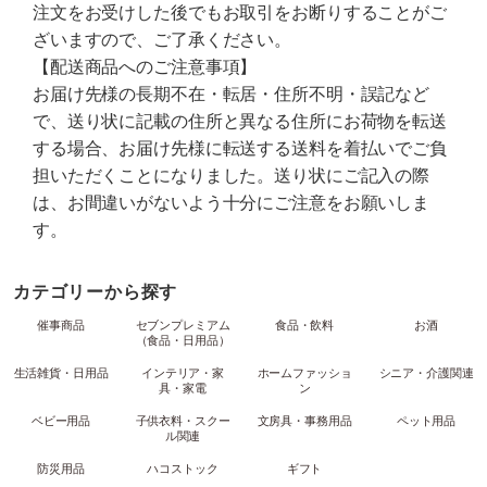
注文をお受けした後でもお取引をお断りすることがご
ざいますので、ご了承ください。
【配送商品へのご注意事項】
お届け先様の長期不在・転居・住所不明・誤記など
で、送り状に記載の住所と異なる住所にお荷物を転送
する場合、お届け先様に転送する送料を着払いでご負
担いただくことになりました。送り状にご記入の際
は、お間違いがないよう十分にご注意をお願いしま
す。
カテゴリーから探す
催事商品
セブンプレミアム
食品・飲料
お酒
（食品・日用品）
生活雑貨・日用品
インテリア・家
ホームファッショ
シニア・介護関連
具・家電
ン
ベビー用品
子供衣料・スクー
文房具・事務用品
ペット用品
ル関連
防災用品
ハコストック
ギフト