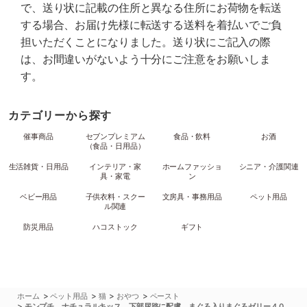
で、送り状に記載の住所と異なる住所にお荷物を転送
する場合、お届け先様に転送する送料を着払いでご負
担いただくことになりました。送り状にご記入の際
は、お間違いがないよう十分にご注意をお願いしま
す。
カテゴリーから探す
催事商品
セブンプレミアム
食品・飲料
お酒
（食品・日用品）
生活雑貨・日用品
インテリア・家
ホームファッショ
シニア・介護関連
具・家電
ン
ベビー用品
子供衣料・スクー
文房具・事務用品
ペット用品
ル関連
防災用品
ハコストック
ギフト
>
>
>
>
ホーム
ペット用品
猫
おやつ
ペースト
>
モンプチ ナチュラルキッス 下部尿路に配慮 まぐろ入りまぐろゼリー４０