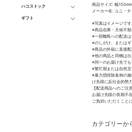
商品サイズ: 幅150mm
ハコストック
メーカー名: ユニ・
ギフト
※写真はイメージで
※商品在庫・天候不
※一部離島への配送は
※のしがけ、または
※商品の外箱に直接
※他の商品と同梱は
※同一のお届け先で
※繁忙期または自然
※暴力団排除条例の
け先様に反社会的勢
【配送商品へのご注
お届け先様の長期不
ご負担いただくこと
カテゴリーか