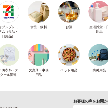
セブンプレミ
食品・飲料
お酒
生活雑貨・
アム（食品・
用品
日用品）
子供衣料・ス
文房具・事務
ペット用品
防災用品
クール関連
用品
お客様の声をお聞か