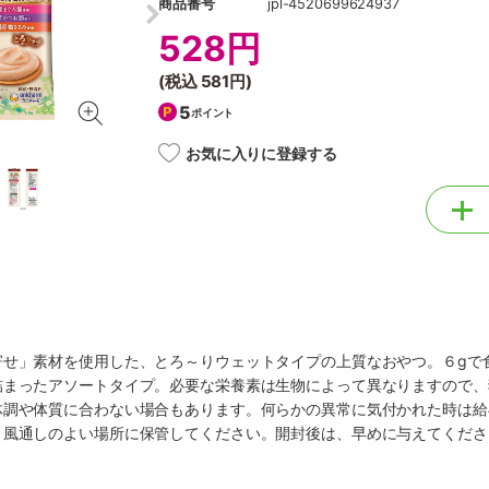
商品番号
jpl-4520699624937
528円
(税込
581円
)
5
ポイント
お気に入りに登録する
寄せ」素材を使用した、とろ～りウェットタイプの上質なおやつ。６gで
詰まったアソートタイプ。必要な栄養素は生物によって異なりますので、
体調や体質に合わない場合もあります。何らかの異常に気付かれた時は給
、風通しのよい場所に保管してください。開封後は、早めに与えてくださ