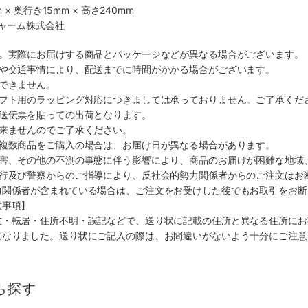
 × 奥行き15mm × 高さ240mm
チャーム株式会社
す。実際にお届けする商品とパッケージなどが異なる場合がございます。
順や交通事情により、配送までに時間がかかる場合がございます。
できません。
ギフト用のラッピング対応につきましては承っておりません。ご了承くだ
配送伝票を貼っての出荷となります。
出来ませんのでご了承ください。
も複数商品をご購入の場合は、お届け日が異なる場合があります。
災害、その他の不測の事態に伴う影響により、商品のお届けが困難な地域
施行及び警察からのご指導により、反社会的勢力関係者からのご注文はお
力関係者が含まれている場合は、ご注文をお受けした後でもお取引をお断
意事項】
在・転居・住所不明・誤記などで、送り状に記載の住所と異なる住所にお
になりました。送り状にご記入の際は、お間違いがないよう十分にご注意
ら探す