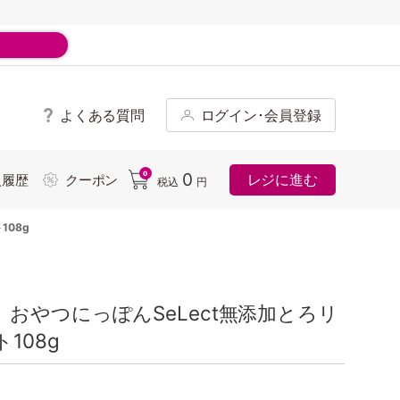
よくある質問
ログイン･会員登録
ド
0
0
レジに進む
入履歴
クーポン
税込
円
108g
おやつにっぽんSeLect無添加とろリ
108g