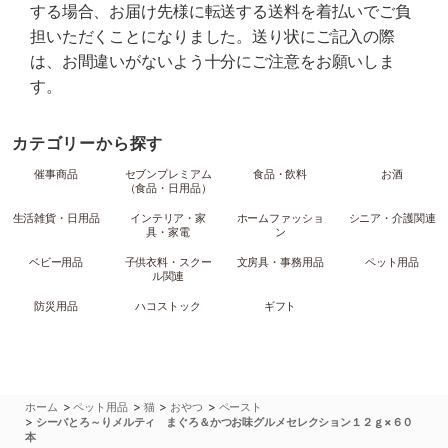
する場合、お届け先様に転送する送料を着払いでご負
担いただくことになりました。送り状にご記入の際
は、お間違いがないよう十分にご注意をお願いしま
す。
カテゴリーから探す
催事商品
セブンプレミアム
食品・飲料
お酒
（食品・日用品）
生活雑貨・日用品
インテリア・家
ホームファッショ
シニア・介護関連
具・家電
ン
ベビー用品
子供衣料・スクー
文房具・事務用品
ペット用品
ル関連
防災用品
ハコストック
ギフト
>
>
>
>
ホーム
ペット用品
猫
おやつ
ペースト
>
シーバとろ～りメルティ まぐろ＆かつお味グルメセレクション１２ｇ×６０
本