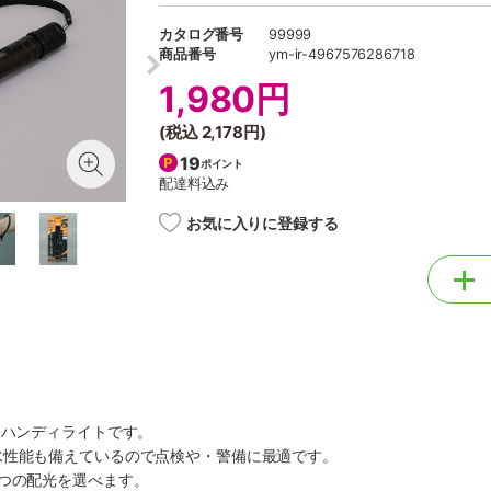
カタログ番号
99999
商品番号
ym-ir-4967576286718
1,980円
(税込
2,178円
)
19
ポイント
配達料込み
お気に入りに登録する
Dハンディライトです。
水性能も備えているので点検や・警備に最適です。
つの配光を選べます。