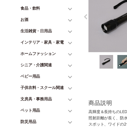
食品・飲料
お酒
生活雑貨・日用品
インテリア・家具・家電
ホームファッション
シニア・介護関連
ベビー用品
子供衣料・スクール関連
文房具・事務用品
商品説明
ペット用品
高輝度＆長持ちのLE
照射距離が長く、防
防災用品
スポット、ワイドの2