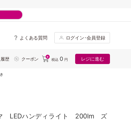
よくある質問
ログイン･会員登録
ド
0
0
レジに進む
入履歴
クーポン
税込
円
付き
 LEDハンディライト 200lm ズ