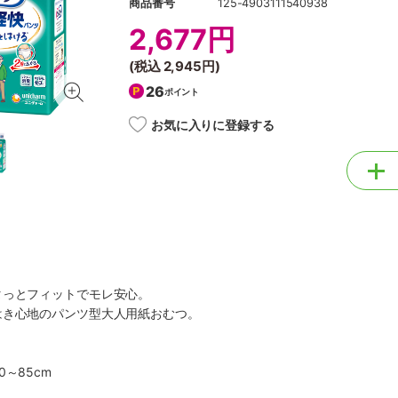
商品番号
125-4903111540938
2,677円
(税込
2,945円
)
26
ポイント
お気に入りに登録する
タっとフィットでモレ安心。
はき心地のパンツ型大人用紙おむつ。
～85cm