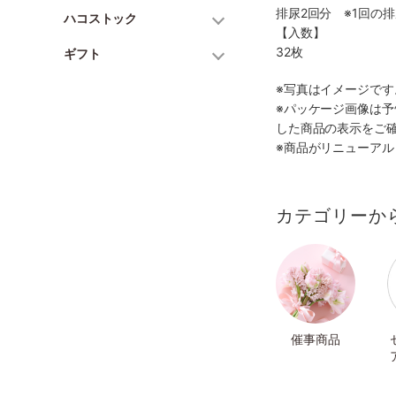
排尿2回分 ※1回の
ハコストック
【入数】
32枚
ギフト
※写真はイメージで
※パッケージ画像は
した商品の表示をご
※商品がリニューア
カテゴリーか
催事商品