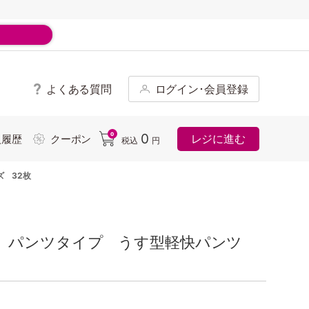
よくある質問
ログイン･会員登録
ド
0
0
レジに進む
入履歴
クーポン
税込
円
 32枚
ー パンツタイプ うす型軽快パンツ