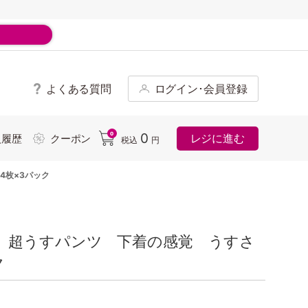
よくある質問
ログイン･会員登録
ド
0
0
レジに進む
入履歴
クーポン
税込
円
4枚×3パック
 超うすパンツ 下着の感覚 うすさ
ク