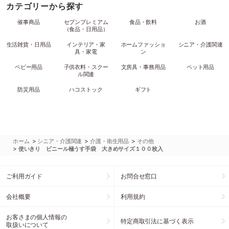
カテゴリーから探す
催事商品
セブンプレミアム
食品・飲料
お酒
（食品・日用品）
生活雑貨・日用品
インテリア・家
ホームファッショ
シニア・介護関連
具・家電
ン
ベビー用品
子供衣料・スクー
文房具・事務用品
ペット用品
ル関連
防災用品
ハコストック
ギフト
>
>
>
ホーム
シニア・介護関連
介護・衛生用品
その他
>
使いきり ビニール極うす手袋 大きめサイズ１００枚入
ご利用ガイド
お問合せ窓口
会社概要
利用規約
お客さまの個人情報の
特定商取引法に基づく表示
取扱いについて