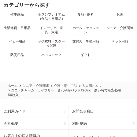
カテゴリーから探す
催事商品
セブンプレミアム
食品・飲料
お酒
（食品・日用品）
生活雑貨・日用品
インテリア・家
ホームファッショ
シニア・介護関連
具・家電
ン
ベビー用品
子供衣料・スクー
文房具・事務用品
ペット用品
ル関連
防災用品
ハコストック
ギフト
>
>
>
ホーム
シニア・介護関連
介護・衛生用品
大人用オムツ
>
ユニ・チャーム ライフリー さわやかパッド120cc 多い時でも安心用
56枚入
ご利用ガイド
お問合せ窓口
会社概要
利用規約
お客さまの個人情報の