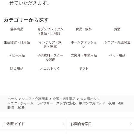
せていただきます。
カテゴリーから探す
催事商品
セブンプレミアム
食品・飲料
お酒
（食品・日用品）
生活雑貨・日用品
インテリア・家
ホームファッショ
シニア・介護関連
具・家電
ン
ベビー用品
子供衣料・スクー
文房具・事務用品
ペット用品
ル関連
防災用品
ハコストック
ギフト
>
>
>
ホーム
シニア・介護関連
介護・衛生用品
大人用オムツ
>
ユニ・チャーム ライフリー ズレずに安心 紙パンツ用パッド 夜用 4回
吸収 30枚
ご利用ガイド
お問合せ窓口