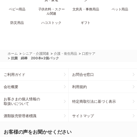
具・家電
ン
ベビー用品
子供衣料・スクー
文房具・事務用品
ペット用品
ル関連
防災用品
ハコストック
ギフト
>
>
>
ホーム
シニア・介護関連
介護・衛生用品
口腔ケア
>
抗菌 綿棒 200本×2個パック
ご利用ガイド
お問合せ窓口
会社概要
利用規約
お客さまの個人情報の
特定商取引法に基づく表示
取扱いについて
酒類販売管理者標識
サイトマップ
お客様の声をお聞かせください