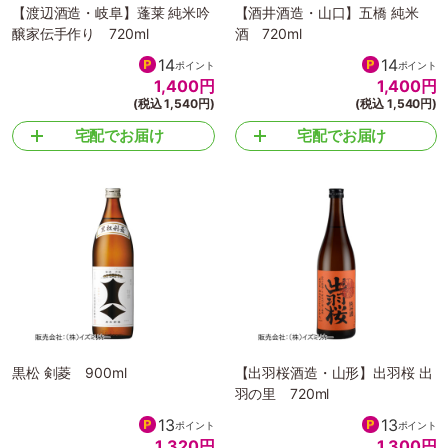
【渡辺酒造・岐阜】蓬莱 純米吟
【酒井酒造・山口】五橋 純米
醸家伝手作り 720ml
酒 720ml
14
14
ポイント
ポイント
1,400
円
1,400
円
(税込 1,540円)
(税込 1,540円)
宅配でお届け
宅配でお届け
黒松 剣菱 900ml
【出羽桜酒造・山形】出羽桜 出
羽の里 720ml
13
13
ポイント
ポイント
1,320
円
1,300
円