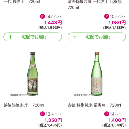
一代 桜弥山 720ml
清酒特醸吟撰 一代弥山 化粧箱
720ml
14
10
ポイント
ポイント
1,448
円
1,080
円
(税込 1,593円)
(税込 1,188円)
宅配でお届け
宅配でお届け
越後鶴亀 純米 720ml
古都 特別純米 福実鳥 720ml
13
14
ポイント
ポイント
1,350
円
1,400
円
(税込 1,485円)
(税込 1,540円)