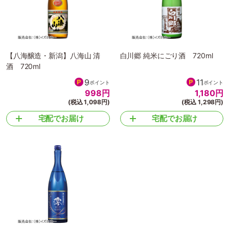
【八海醸造・新潟】八海山 清
白川郷 純米にごり酒 720ml
酒 720ml
9
11
ポイント
ポイント
998
円
1,180
円
(税込 1,098円)
(税込 1,298円)
宅配でお届け
宅配でお届け