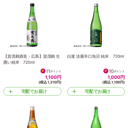
【賀茂鶴酒造・広島】賀茂鶴 生
白瀧 淡麗辛口魚沼 純米 720ml
囲い純米 720ml
11
10
ポイント
ポイント
1,100
円
1,000
円
(税込 1,210円)
(税込 1,100円)
宅配でお届け
宅配でお届け