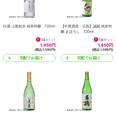
白瀧 上善如水 純米吟醸 720ml
【中尾酒造・広島】誠鏡 純米吟
醸 まぼろし 720ml
14
14
ポイント
ポイント
1,450
円
1,450
円
(税込 1,595円)
(税込 1,595円)
宅配でお届け
宅配でお届け