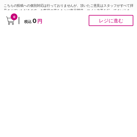
こちらの投稿への個別対応は行っておりませんが、頂いたご意見はスタッフがすべて拝
見させていただきます。お客様の声をもとに商品開発・サイト改善を行ってまいりま
す。
0
0
レジに進む
円
税込
ご注文にかかわるお問い合わせは
お問い合わせ専用フォーム
から
■ お問合せ
「よくあるご質問」は
こちら
から
0120-37-1947
ゆめオンラインカスタマーセンター［受付時間］あさ10時～夕方6時
※通話料は無料です。
※ネット専用のお問合せ先です。ご注文は受け付けておりません。
PCサイト
Copyright © IZUMI Co.,Ltd. All rights reserved.