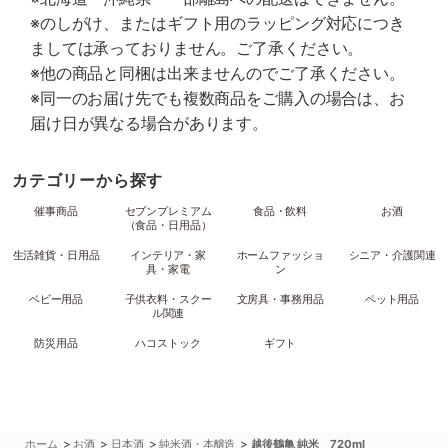
※のしがけ、またはギフト用のラッピング対応につき
ましては承っておりません。ご了承ください。
※他の商品と同梱は出来ませんのでご了承ください。
※同一のお届け先でも複数商品をご購入の場合は、お
届け日が異なる場合があります。
カテゴリーから探す
催事商品
セブンプレミアム
食品・飲料
お酒
（食品・日用品）
生活雑貨・日用品
インテリア・家
ホームファッショ
シニア・介護関連
具・家電
ン
ベビー用品
子供衣料・スクー
文房具・事務用品
ペット用品
ル関連
防災用品
ハコストック
ギフト
>
>
>
>
ホーム
お酒
日本酒
純米酒・本醸造
越後鶴亀 純米 720ml