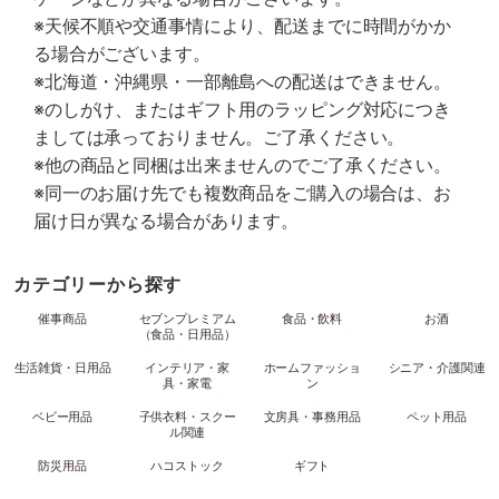
※天候不順や交通事情により、配送までに時間がかか
る場合がございます。
※北海道・沖縄県・一部離島への配送はできません。
※のしがけ、またはギフト用のラッピング対応につき
ましては承っておりません。ご了承ください。
※他の商品と同梱は出来ませんのでご了承ください。
※同一のお届け先でも複数商品をご購入の場合は、お
届け日が異なる場合があります。
カテゴリーから探す
催事商品
セブンプレミアム
食品・飲料
お酒
（食品・日用品）
生活雑貨・日用品
インテリア・家
ホームファッショ
シニア・介護関連
具・家電
ン
ベビー用品
子供衣料・スクー
文房具・事務用品
ペット用品
ル関連
防災用品
ハコストック
ギフト