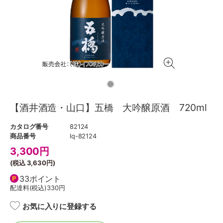
【酒井酒造・山口】五橋 大吟醸原酒 720ml
カタログ番号
82124
商品番号
lq-82124
3,300
円
(税込
3,630円
)
33ポイント
配達料(税込)
330円
お気に入りに登録する