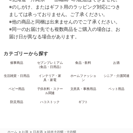
※のしがけ、またはギフト用のラッピング対応につき
ましては承っておりません。ご了承ください。
※他の商品と同梱は出来ませんのでご了承ください。
※同一のお届け先でも複数商品をご購入の場合は、お
届け日が異なる場合があります。
カテゴリーから探す
催事商品
セブンプレミアム
食品・飲料
お酒
（食品・日用品）
生活雑貨・日用品
インテリア・家
ホームファッショ
シニア・介護関連
具・家電
ン
ベビー用品
子供衣料・スクー
文房具・事務用品
ペット用品
ル関連
防災用品
ハコストック
ギフト
>
>
>
ホーム
お酒
日本酒
純米大吟醸・大吟醸