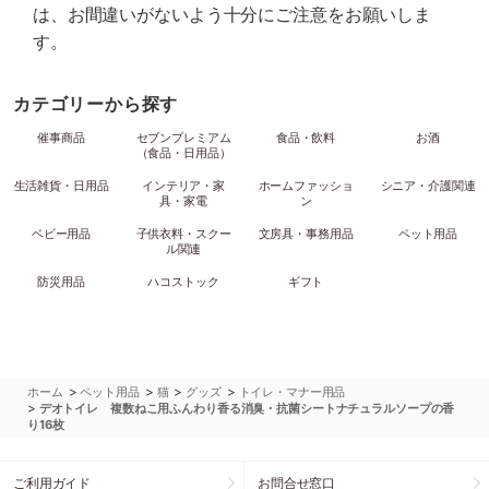
は、お間違いがないよう十分にご注意をお願いしま
す。
カテゴリーから探す
催事商品
セブンプレミアム
食品・飲料
お酒
（食品・日用品）
生活雑貨・日用品
インテリア・家
ホームファッショ
シニア・介護関連
具・家電
ン
ベビー用品
子供衣料・スクー
文房具・事務用品
ペット用品
ル関連
防災用品
ハコストック
ギフト
>
>
>
>
ホーム
ペット用品
猫
グッズ
トイレ・マナー用品
>
デオトイレ 複数ねこ用ふんわり香る消臭・抗菌シートナチュラルソープの香
り16枚
ご利用ガイド
お問合せ窓口