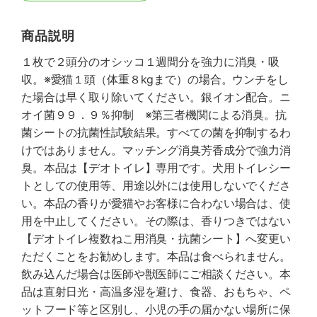
商品説明
１枚で２頭分のオシッコ１週間分を強力に消臭・吸
収。※愛猫１頭（体重８kgまで）の場合。ウンチをし
た場合は早く取り除いてください。銀イオン配合。ニ
オイ菌９９．９％抑制 ※第三者機関による消臭。抗
菌シートの抗菌性試験結果。すべての菌を抑制するわ
けではありません。マッチング消臭芳香成分で強力消
臭。本品は【デオトイレ】専用です。犬用トイレシー
トとしての使用等、用途以外には使用しないでくださ
い。本品の香りが愛猫やお客様に合わない場合は、使
用を中止してください。その際は、香りつきではない
【デオトイレ複数ねこ用消臭・抗菌シート】へ変更い
ただくことをお勧めします。本品は食べられません。
飲み込んだ場合は医師や獣医師にご相談ください。本
品は直射日光・高温多湿を避け、食器、おもちゃ、ペ
ットフード等と区別し、小児の手の届かない場所に保