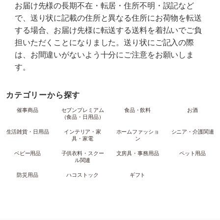
お届け先様の長期不在・転居・住所不明・誤記など
で、送り状に記載の住所と異なる住所にお荷物を転送
する場合、お届け先様に転送する送料を着払いでご負
担いただくことになりました。送り状にご記入の際
は、お間違いがないよう十分にご注意をお願いしま
す。
カテゴリーから探す
催事商品
セブンプレミアム
食品・飲料
お酒
（食品・日用品）
生活雑貨・日用品
インテリア・家
ホームファッショ
シニア・介護関連
具・家電
ン
ベビー用品
子供衣料・スクー
文房具・事務用品
ペット用品
ル関連
防災用品
ハコストック
ギフト