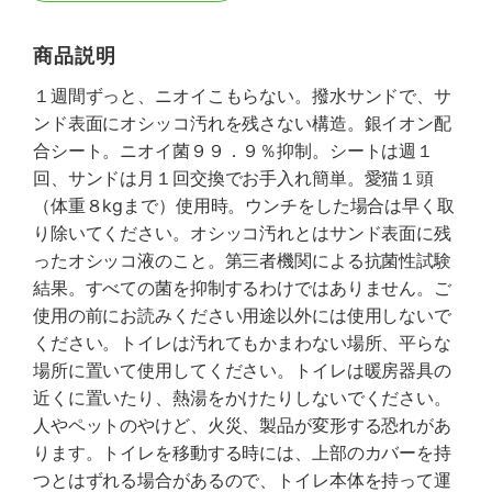
商品説明
１週間ずっと、ニオイこもらない。撥水サンドで、サ
ンド表面にオシッコ汚れを残さない構造。銀イオン配
合シート。ニオイ菌９９．９％抑制。シートは週１
回、サンドは月１回交換でお手入れ簡単。愛猫１頭
（体重８kgまで）使用時。ウンチをした場合は早く取
り除いてください。オシッコ汚れとはサンド表面に残
ったオシッコ液のこと。第三者機関による抗菌性試験
結果。すべての菌を抑制するわけではありません。ご
使用の前にお読みください用途以外には使用しないで
ください。トイレは汚れてもかまわない場所、平らな
場所に置いて使用してください。トイレは暖房器具の
近くに置いたり、熱湯をかけたりしないでください。
人やペットのやけど、火災、製品が変形する恐れがあ
ります。トイレを移動する時には、上部のカバーを持
つとはずれる場合があるので、トイレ本体を持って運