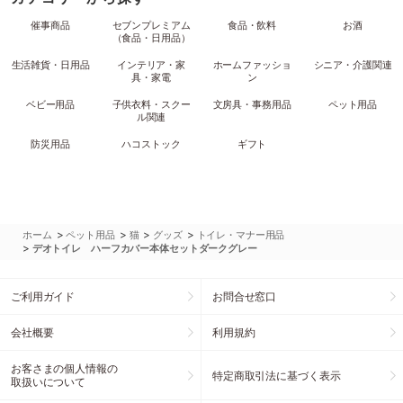
催事商品
セブンプレミアム
食品・飲料
お酒
（食品・日用品）
生活雑貨・日用品
インテリア・家
ホームファッショ
シニア・介護関連
具・家電
ン
ベビー用品
子供衣料・スクー
文房具・事務用品
ペット用品
ル関連
防災用品
ハコストック
ギフト
>
>
>
>
ホーム
ペット用品
猫
グッズ
トイレ・マナー用品
>
デオトイレ ハーフカバー本体セットダークグレー
ご利用ガイド
お問合せ窓口
会社概要
利用規約
お客さまの個人情報の
特定商取引法に基づく表示
取扱いについて