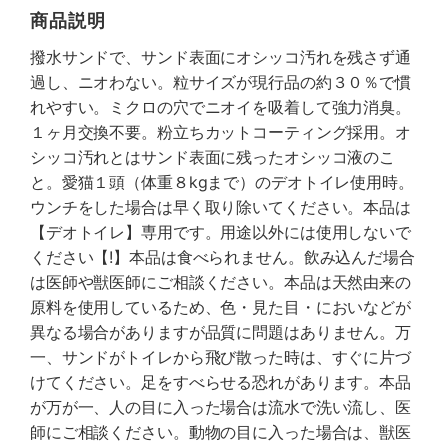
商品説明
撥水サンドで、サンド表面にオシッコ汚れを残さず通
過し、ニオわない。粒サイズが現行品の約３０％で慣
れやすい。ミクロの穴でニオイを吸着して強力消臭。
１ヶ月交換不要。粉立ちカットコーティング採用。オ
シッコ汚れとはサンド表面に残ったオシッコ液のこ
と。愛猫１頭（体重８kgまで）のデオトイレ使用時。
ウンチをした場合は早く取り除いてください。本品は
【デオトイレ】専用です。用途以外には使用しないで
ください【!】本品は食べられません。飲み込んだ場合
は医師や獣医師にご相談ください。本品は天然由来の
原料を使用しているため、色・見た目・においなどが
異なる場合がありますが品質に問題はありません。万
一、サンドがトイレから飛び散った時は、すぐに片づ
けてください。足をすべらせる恐れがあります。本品
が万が一、人の目に入った場合は流水で洗い流し、医
師にご相談ください。動物の目に入った場合は、獣医