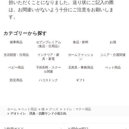
担いただくことになりました。送り状にご記入の際
は、お間違いがないよう十分にご注意をお願いしま
す。
カテゴリーから探す
催事商品
セブンプレミアム
食品・飲料
お酒
（食品・日用品）
生活雑貨・日用品
インテリア・家
ホームファッショ
シニア・介護関連
具・家電
ン
ベビー用品
子供衣料・スクー
文房具・事務用品
ペット用品
ル関連
防災用品
ハコストック
ギフト
>
>
>
>
ホーム
ペット用品
猫
グッズ
トイレ・マナー用品
>
デオトイレ 消臭・抗菌サンド小粒3.8L
ご利用ガイド
お問合せ窓口