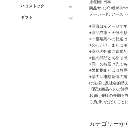
原産国: 日本
ハコストック
商品サイズ: 幅160mm
メーカー名: アース
ギフト
※写真はイメージで
※商品在庫・天候不
※一部離島への配送は
※のしがけ、または
※商品の外箱に直接
※他の商品と同梱は
※同一のお届け先で
※繁忙期または自然
※暴力団排除条例の
け先様に反社会的勢
【配送商品へのご注
お届け先様の長期不
ご負担いただくこと
カテゴリーか