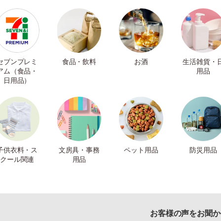
セブンプレミ
食品・飲料
お酒
生活雑貨・
アム（食品・
用品
日用品）
子供衣料・ス
文房具・事務
ペット用品
防災用品
クール関連
用品
お客様の声をお聞か