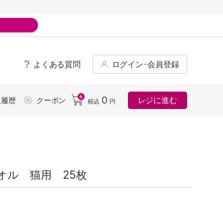
よくある質問
ログイン･会員登録
ド
0
0
レジに進む
入履歴
クーポン
税込
円
オル 猫用 25枚