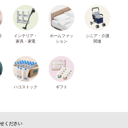
日
インテリア・
ホームファッ
シニア・介護
家具・家電
ション
関連
ハコストック
ギフト
せください