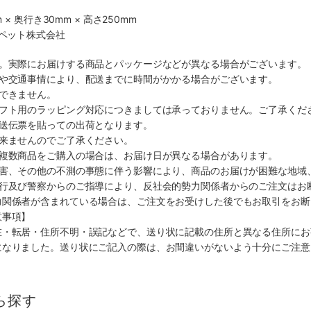
 × 奥行き30mm × 高さ250mm
・ペット株式会社
す。実際にお届けする商品とパッケージなどが異なる場合がございます。
順や交通事情により、配送までに時間がかかる場合がございます。
できません。
ギフト用のラッピング対応につきましては承っておりません。ご了承くだ
配送伝票を貼っての出荷となります。
出来ませんのでご了承ください。
も複数商品をご購入の場合は、お届け日が異なる場合があります。
災害、その他の不測の事態に伴う影響により、商品のお届けが困難な地域
施行及び警察からのご指導により、反社会的勢力関係者からのご注文はお
力関係者が含まれている場合は、ご注文をお受けした後でもお取引をお断
意事項】
在・転居・住所不明・誤記などで、送り状に記載の住所と異なる住所にお
になりました。送り状にご記入の際は、お間違いがないよう十分にご注意
ら探す