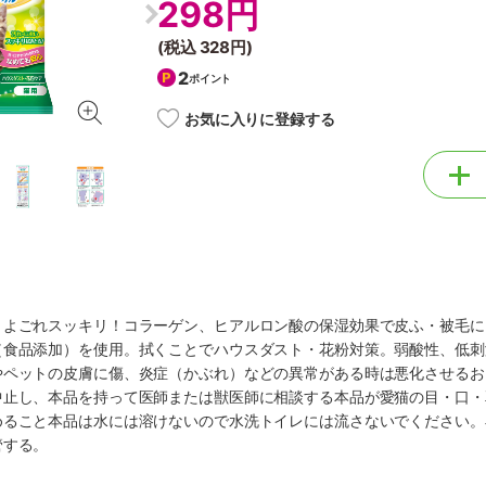
298円
(税込
328円
)
2
ポイント
お気に入りに登録する
・よごれスッキリ！コラーゲン、ヒアルロン酸の保湿効果で皮ふ・被毛に
（食品添加）を使用。拭くことでハウスダスト・花粉対策。弱酸性、低刺
やペットの皮膚に傷、炎症（かぶれ）などの異常がある時は悪化させるお
中止し、本品を持って医師または獣医師に相談する本品が愛猫の目・口・
めること本品は水には溶けないので水洗トイレには流さないでください。
管する。