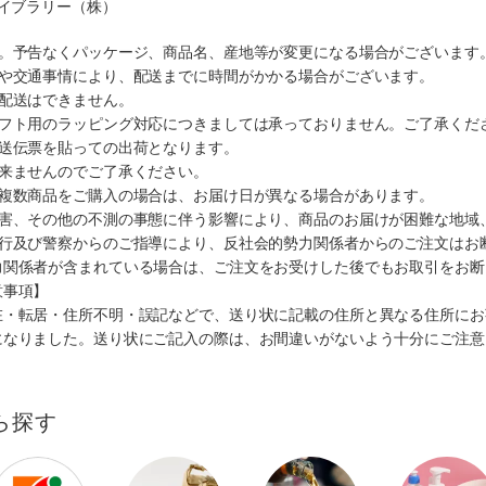
ライブラリー（株）
す。予告なくパッケージ、商品名、産地等が変更になる場合がございます
順や交通事情により、配送までに時間がかかる場合がございます。
の配送はできません。
ギフト用のラッピング対応につきましては承っておりません。ご了承くだ
配送伝票を貼っての出荷となります。
出来ませんのでご了承ください。
も複数商品をご購入の場合は、お届け日が異なる場合があります。
災害、その他の不測の事態に伴う影響により、商品のお届けが困難な地域
施行及び警察からのご指導により、反社会的勢力関係者からのご注文はお
力関係者が含まれている場合は、ご注文をお受けした後でもお取引をお断
意事項】
在・転居・住所不明・誤記などで、送り状に記載の住所と異なる住所にお
になりました。送り状にご記入の際は、お間違いがないよう十分にご注意
ら探す