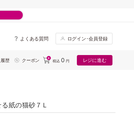
よくある質問
ログイン･会員登録
ド
0
0
レジに進む
入履歴
クーポン
税込
円
せる紙の猫砂７Ｌ