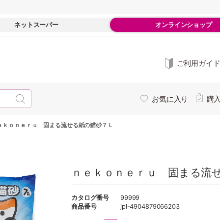
ネットスーパー
オンラインショップ
ご利用ガイ
お気に入り
購
ｅｋｏｎｅｒｕ 固まる流せる紙の猫砂７Ｌ
ｎｅｋｏｎｅｒｕ 固まる流
カタログ番号
99999
商品番号
jpl-4904879066203