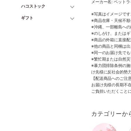
メーカー名: ペット
ハコストック
※写真はイメージで
ギフト
※商品在庫・天候不
※沖縄、一部離島へ
※のしがけ、または
※商品の外箱に直接
※他の商品と同梱は
※同一のお届け先で
※繁忙期または自然
※暴力団排除条例の
け先様に反社会的勢
【配送商品へのご注
お届け先様の長期不
ご負担いただくこと
カテゴリーか