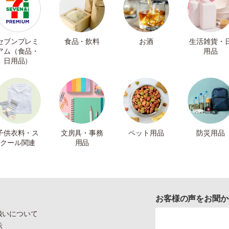
セブンプレミ
食品・飲料
お酒
生活雑貨・
アム（食品・
用品
日用品）
子供衣料・ス
文房具・事務
ペット用品
防災用品
クール関連
用品
お客様の声をお聞か
扱いについて
示