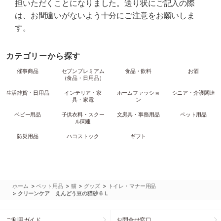
担いただくことになりました。送り状にご記入の際
は、お間違いがないよう十分にご注意をお願いしま
す。
カテゴリーから探す
催事商品
セブンプレミアム
食品・飲料
お酒
（食品・日用品）
生活雑貨・日用品
インテリア・家
ホームファッショ
シニア・介護関連
具・家電
ン
ベビー用品
子供衣料・スクー
文房具・事務用品
ペット用品
ル関連
防災用品
ハコストック
ギフト
>
>
>
>
ホーム
ペット用品
猫
グッズ
トイレ・マナー用品
>
クリーンケア えんどう豆の猫砂６Ｌ
ご利用ガイド
お問合せ窓口