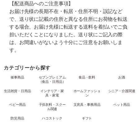
【配送商品へのご注意事項】
お届け先様の長期不在・転居・住所不明・誤記など
で、送り状に記載の住所と異なる住所にお荷物を転送
する場合、お届け先様に転送する送料を着払いでご負
担いただくことになりました。送り状にご記入の際
は、お間違いがないよう十分にご注意をお願いしま
す。
カテゴリーから探す
催事商品
セブンプレミアム
食品・飲料
お酒
（食品・日用品）
生活雑貨・日用品
インテリア・家
ホームファッショ
シニア・介護関連
具・家電
ン
ベビー用品
子供衣料・スクー
文房具・事務用品
ペット用品
ル関連
防災用品
ハコストック
ギフト