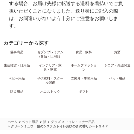
する場合、お届け先様に転送する送料を着払いでご負
担いただくことになりました。送り状にご記入の際
は、お間違いがないよう十分にご注意をお願いしま
す。
カテゴリーから探す
催事商品
セブンプレミアム
食品・飲料
お酒
（食品・日用品）
生活雑貨・日用品
インテリア・家
ホームファッショ
シニア・介護関連
具・家電
ン
ベビー用品
子供衣料・スクー
文房具・事務用品
ペット用品
ル関連
防災用品
ハコストック
ギフト
>
>
>
>
ホーム
ペット用品
猫
グッズ
トイレ・マナー用品
>
クリーンミュウ 猫のシステムトイレ用ひのきの香りシート３４Ｐ