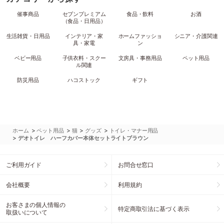
催事商品
セブンプレミアム
食品・飲料
お酒
（食品・日用品）
生活雑貨・日用品
インテリア・家
ホームファッショ
シニア・介護関連
具・家電
ン
ベビー用品
子供衣料・スクー
文房具・事務用品
ペット用品
ル関連
防災用品
ハコストック
ギフト
>
>
>
>
ホーム
ペット用品
猫
グッズ
トイレ・マナー用品
>
デオトイレ ハーフカバー本体セットライトブラウン
ご利用ガイド
お問合せ窓口
会社概要
利用規約
お客さまの個人情報の
特定商取引法に基づく表示
取扱いについて