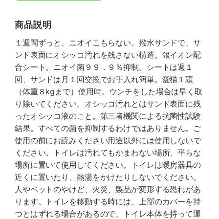
商品説明
１週間ずっと、ニオイこもらない。撥水サンドで、サ
ンド表面にオシッコ汚れを残さない構造。銀イオン配
合シート。ニオイ菌９９．９％抑制。シートは週１
回、サンドは月１回交換でお手入れ簡単。愛猫１頭
（体重８kgまで）使用時。ウンチをした場合は早く取
り除いてください。オシッコ汚れとはサンド表面に残
ったオシッコ液のこと。第三者機関による抗菌性試験
結果。すべての菌を抑制するわけではありません。ご
使用の前にお読みください用途以外には使用しないで
ください。トイレは汚れてもかまわない場所、平らな
場所に置いて使用してください。トイレは暖房器具の
近くに置いたり、熱湯をかけたりしないでください。
人やペットのやけど、火災、製品が変形する恐れがあ
ります。トイレを移動する時には、上部のカバーを持
つとはずれる場合があるので、トイレ本体を持って運