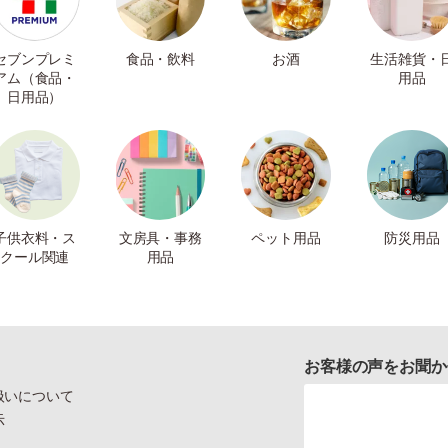
セブンプレミ
食品・飲料
お酒
生活雑貨・
アム（食品・
用品
日用品）
子供衣料・ス
文房具・事務
ペット用品
防災用品
クール関連
用品
お客様の声をお聞か
扱いについて
示