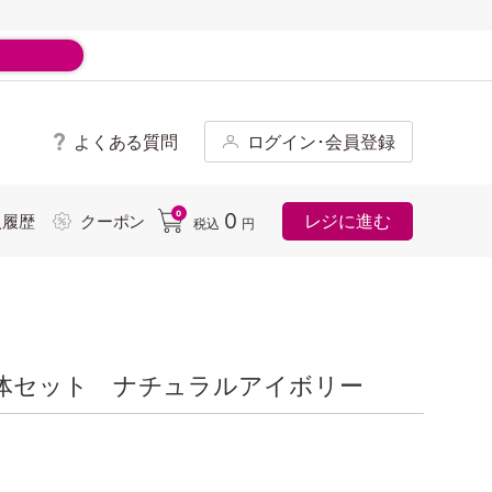
よくある質問
ログイン･会員登録
ド
0
0
レジに進む
入履歴
クーポン
税込
円
体セット ナチュラルアイボリー