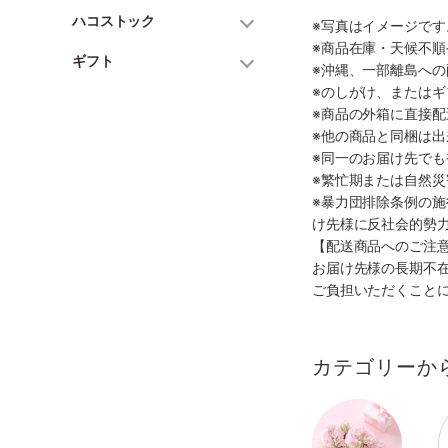
ハコストック
※写真はイメージで
※商品在庫・天候不
ギフト
※沖縄、一部離島へ
※のしがけ、または
※商品の外箱に直接
※他の商品と同梱は
※同一のお届け先で
※繁忙期または自然
※暴力団排除条例の
け先様に反社会的勢
【配送商品へのご注
お届け先様の長期不
ご負担いただくこと
カテゴリーか