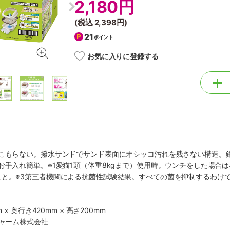
2,180円
(税込
2,398円
)
21
ポイント
お気に入りに登録する
こもらない。撥水サンドでサンド表面にオシッコ汚れを残さない構造。銀
お手入れ簡単。※1愛猫1頭（体重8kgまで）使用時。ウンチをした場合
こと。※3第三者機関による抗菌性試験結果。すべての菌を抑制するわけ
 × 奥行き420mm × 高さ200mm
チャーム株式会社