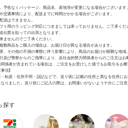
す。予告なくパッケージ、商品名、産地等が変更になる場合がございます
順や交通事情により、配送までに時間がかかる場合がございます。
の配送はできません。
ギフト用のラッピング対応につきましては承っておりません。ご了承くだ
配送伝票を貼っての出荷となります。
出来ませんのでご了承ください。
も複数商品をご購入の場合は、お届け日が異なる場合があります。
災害、その他の不測の事態に伴う影響により、商品のお届けが困難な地域
施行及び警察からのご指導により、反社会的勢力関係者からのご注文はお
力関係者が含まれている場合は、ご注文をお受けした後でもお取引をお断
意事項】
在・転居・住所不明・誤記などで、送り状に記載の住所と異なる住所にお
になりました。送り状にご記入の際は、お間違いがないよう十分にご注意
ら探す