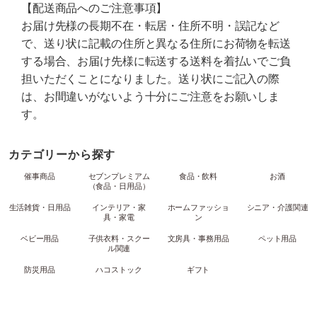
【配送商品へのご注意事項】
お届け先様の長期不在・転居・住所不明・誤記など
で、送り状に記載の住所と異なる住所にお荷物を転送
する場合、お届け先様に転送する送料を着払いでご負
担いただくことになりました。送り状にご記入の際
は、お間違いがないよう十分にご注意をお願いしま
す。
カテゴリーから探す
催事商品
セブンプレミアム
食品・飲料
お酒
（食品・日用品）
生活雑貨・日用品
インテリア・家
ホームファッショ
シニア・介護関連
具・家電
ン
ベビー用品
子供衣料・スクー
文房具・事務用品
ペット用品
ル関連
防災用品
ハコストック
ギフト