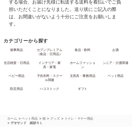
する場合、お届け先様に転送する送料を着払いでご負
担いただくことになりました。送り状にご記入の際
は、お間違いがないよう十分にご注意をお願いしま
す。
カテゴリーから探す
催事商品
セブンプレミアム
食品・飲料
お酒
（食品・日用品）
生活雑貨・日用品
インテリア・家
ホームファッショ
シニア・介護関連
具・家電
ン
ベビー用品
子供衣料・スクー
文房具・事務用品
ペット用品
ル関連
防災用品
ハコストック
ギフト
>
>
>
>
ホーム
ペット用品
猫
グッズ
トイレ・マナー用品
>
デオサンド 紙砂５Ｌ