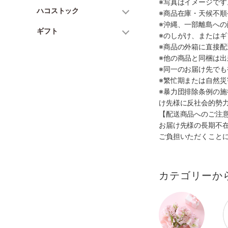
※写真はイメージで
ハコストック
※商品在庫・天候不
※沖縄、一部離島へ
ギフト
※のしがけ、または
※商品の外箱に直接
※他の商品と同梱は
※同一のお届け先で
※繁忙期または自然
※暴力団排除条例の
け先様に反社会的勢
【配送商品へのご注
お届け先様の長期不
ご負担いただくこと
カテゴリーか