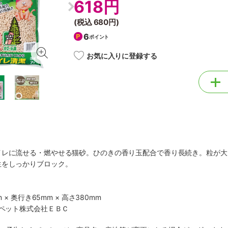
618円
(税込
680円
)
6
ポイント
お気に入りに登録する
イレに流せる・燃やせる猫砂。ひのきの香り玉配合で香り長続き。粒が大
生をしっかりブロック。
 × 奥行き65mm × 高さ380mm
・ペット株式会社ＥＢＣ