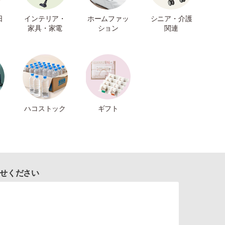
日
インテリア・
ホームファッ
シニア・介護
家具・家電
ション
関連
ハコストック
ギフト
せください