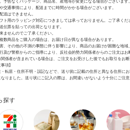
す。予告なくパッケージ、商品名、産地等が変更になる場合がございます
順や交通事情により、配送までに時間がかかる場合がございます。
の配送はできません。
ギフト用のラッピング対応につきましては承っておりません。ご了承くだ
配送伝票を貼っての出荷となります。
出来ませんのでご了承ください。
も複数商品をご購入の場合は、お届け日が異なる場合があります。
災害、その他の不測の事態に伴う影響により、商品のお届けが困難な地域
施行及び警察からのご指導により、反社会的勢力関係者からのご注文はお
力関係者が含まれている場合は、ご注文をお受けした後でもお取引をお断
意事項】
在・転居・住所不明・誤記などで、送り状に記載の住所と異なる住所にお
になりました。送り状にご記入の際は、お間違いがないよう十分にご注意
ら探す