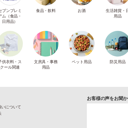
セブンプレミ
食品・飲料
お酒
生活雑貨・
アム（食品・
用品
日用品）
子供衣料・ス
文房具・事務
ペット用品
防災用品
クール関連
用品
お客様の声をお聞か
扱いについて
示