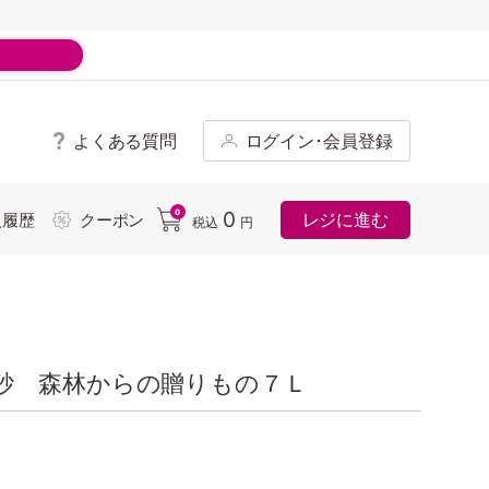
よくある質問
ログイン･会員登録
ド
0
0
レジに進む
入履歴
クーポン
税込
円
砂 森林からの贈りもの７Ｌ