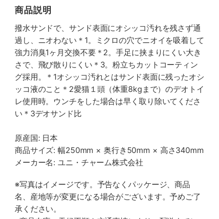
商品説明
撥水サンドで、サンド表面にオシッコ汚れを残さず通
過し、ニオわない＊1。ミクロの穴でニオイを吸着して
強力消臭1ヶ月交換不要＊2。手足に挟まりにくい大き
さで、飛び散りにくい＊3。粉立ちカットコーティン
グ採用。＊1オシッコ汚れとはサンド表面に残ったオシ
ッコ液のこと＊2愛猫１頭（体重8kgまで）のデオトイ
レ使用時。ウンチをした場合は早く取り除いてくださ
い＊3デオサンド比
原産国: 日本
商品サイズ: 幅250mm × 奥行き50mm × 高さ340mm
メーカー名: ユニ・チャーム株式会社
※写真はイメージです。予告なくパッケージ、商品
名、産地等が変更になる場合がございます。予めご了
承ください。