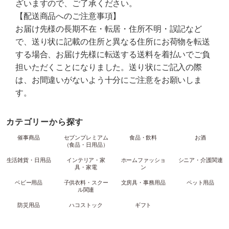
ざいますので、ご了承ください。
【配送商品へのご注意事項】
お届け先様の長期不在・転居・住所不明・誤記など
で、送り状に記載の住所と異なる住所にお荷物を転送
する場合、お届け先様に転送する送料を着払いでご負
担いただくことになりました。送り状にご記入の際
は、お間違いがないよう十分にご注意をお願いしま
す。
カテゴリーから探す
催事商品
セブンプレミアム
食品・飲料
お酒
（食品・日用品）
生活雑貨・日用品
インテリア・家
ホームファッショ
シニア・介護関連
具・家電
ン
ベビー用品
子供衣料・スクー
文房具・事務用品
ペット用品
ル関連
防災用品
ハコストック
ギフト