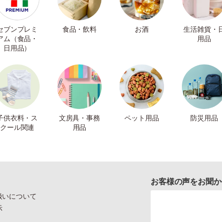
セブンプレミ
食品・飲料
お酒
生活雑貨・
アム（食品・
用品
日用品）
子供衣料・ス
文房具・事務
ペット用品
防災用品
クール関連
用品
お客様の声をお聞か
扱いについて
示