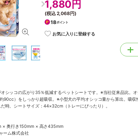
1,880円
(税込
2,068円
)
18
ポイント
お気に入りに登録する
がオシッコの広がり35％低減するペットシートです。※当社従来品比。
約90cc）をしっかり超吸収。※小型犬の平均オシッコ量から算出。吸収
だ時。シートサイズ：44×32cm（トレーにぴったり）。
 × 奥行き150mm × 高さ435mm
チャーム株式会社