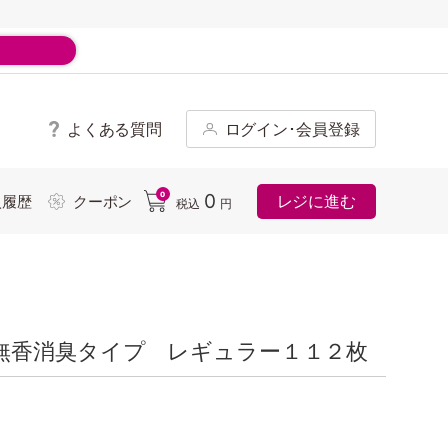
よくある質問
ログイン･会員登録
ド
0
0
レジに進む
入履歴
クーポン
税込
円
無香消臭タイプ レギュラー１１２枚