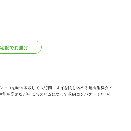
宅配でお届け
オシッコを瞬間吸収して長時間ニオイを閉じ込める無香消臭タイ
性能を高めながら13％スリムになって収納コンパクト！※当社