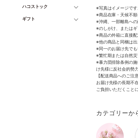
ハコストック
※写真はイメージで
※商品在庫・天候不
ギフト
※沖縄、一部離島へ
※のしがけ、または
※商品の外箱に直接
※他の商品と同梱は
※同一のお届け先で
※繁忙期または自然
※暴力団排除条例の
け先様に反社会的勢
【配送商品へのご注
お届け先様の長期不
ご負担いただくこと
カテゴリーか