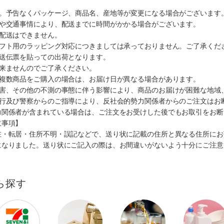
す。予告なくパッケージ、商品名、産地等が変更になる場合がございます
順や交通事情により、配送までに時間がかかる場合がございます。
の配送はできません。
ギフト用のラッピング対応につきましては承っておりません。ご了承くだ
配送伝票を貼っての出荷となります。
出来ませんのでご了承ください。
も複数商品をご購入の場合は、お届け日が異なる場合があります。
災害、その他の不測の事態に伴う影響により、商品のお届けが困難な地域
施行及び警察からのご指導により、反社会的勢力関係者からのご注文はお
力関係者が含まれている場合は、ご注文をお受けした後でもお取引をお断
意事項】
在・転居・住所不明・誤記などで、送り状に記載の住所と異なる住所にお
になりました。送り状にご記入の際は、お間違いがないよう十分にご注意
ら探す