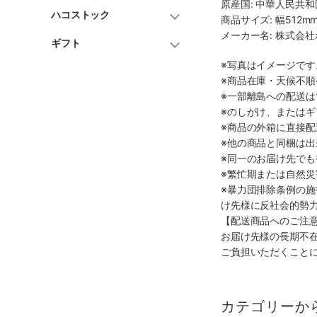
原産国: 中華人民共和
ハコストック
商品サイズ: 幅512mm
メーカー名: 株式会
ギフト
※写真はイメージで
※商品在庫・天候不
※一部離島への配送は
※のしがけ、または
※商品の外箱に直接
※他の商品と同梱は
※同一のお届け先で
※繁忙期または自然
※暴力団排除条例の
け先様に反社会的勢
【配送商品へのご注
お届け先様の長期不
ご負担いただくこと
カテゴリーか