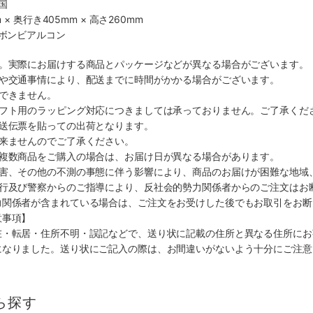
国
 × 奥行き405mm × 高さ260mm
社ボンビアルコン
す。実際にお届けする商品とパッケージなどが異なる場合がございます。
順や交通事情により、配送までに時間がかかる場合がございます。
できません。
ギフト用のラッピング対応につきましては承っておりません。ご了承くだ
配送伝票を貼っての出荷となります。
出来ませんのでご了承ください。
も複数商品をご購入の場合は、お届け日が異なる場合があります。
災害、その他の不測の事態に伴う影響により、商品のお届けが困難な地域
施行及び警察からのご指導により、反社会的勢力関係者からのご注文はお
力関係者が含まれている場合は、ご注文をお受けした後でもお取引をお断
意事項】
在・転居・住所不明・誤記などで、送り状に記載の住所と異なる住所にお
になりました。送り状にご記入の際は、お間違いがないよう十分にご注意
ら探す