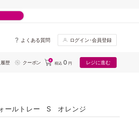
よくある質問
ログイン･会員登録
ド
0
0
レジに進む
入履歴
クーポン
税込
円
ォールトレー S オレンジ