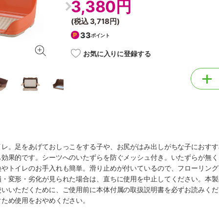
3,380円
(税込
3,718円
)
33
ポイント
お気に入りに登録する
イレ。足をあげておしっこをする子や、お尻がはみ出しがちな子におすす
も効果的です。シーツへのいたずらを防ぐメッシュ付き。いたずらが無く
換やトイレのお手入れも簡単。滑り止めが付いているので、フローリング
損・変形・劣化が見られた場合は、直ちに使用を中止してください。本製
使いいただくために、ご使用前に本体付属の取扱説明書を必ずお読みくだ
ぐため使用をおやめください。