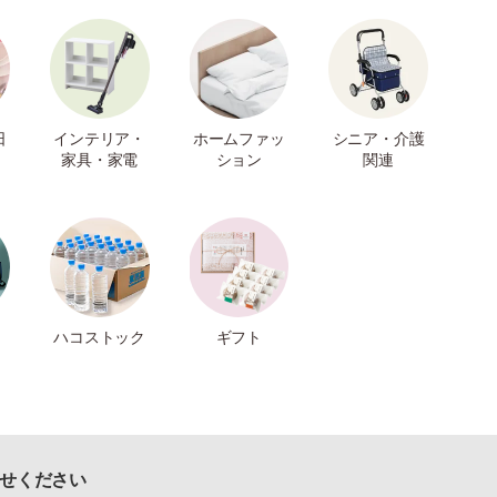
日
インテリア・
ホームファッ
シニア・介護
家具・家電
ション
関連
ハコストック
ギフト
せください