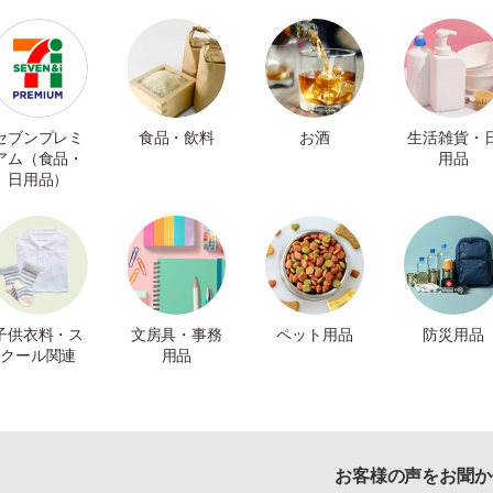
セブンプレミ
食品・飲料
お酒
生活雑貨・
アム（食品・
用品
日用品）
子供衣料・ス
文房具・事務
ペット用品
防災用品
クール関連
用品
お客様の声をお聞か