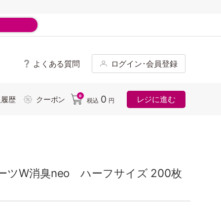
よくある質問
ログイン･会員登録
ド
0
0
レジに進む
入履歴
クーポン
税込
円
ツW消臭neo ハーフサイズ 200枚