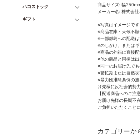
商品サイズ: 幅250mm
ハコストック
メーカー名: 株式会
ギフト
※写真はイメージで
※商品在庫・天候不
※一部離島への配送は
※のしがけ、または
※商品の外箱に直接
※他の商品と同梱は
※同一のお届け先で
※繁忙期または自然
※暴力団排除条例の
け先様に反社会的勢
【配送商品へのご注
お届け先様の長期不
ご負担いただくこと
カテゴリーか