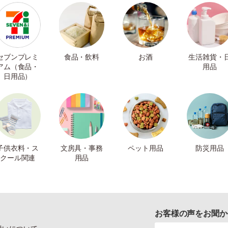
セブンプレミ
食品・飲料
お酒
生活雑貨・
アム（食品・
用品
日用品）
子供衣料・ス
文房具・事務
ペット用品
防災用品
クール関連
用品
お客様の声をお聞か