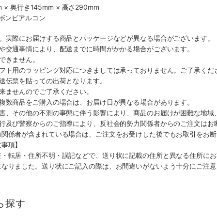
 × 奥行き145mm × 高さ290mm
社ボンビアルコン
す。実際にお届けする商品とパッケージなどが異なる場合がございます。
順や交通事情により、配送までに時間がかかる場合がございます。
できません。
ギフト用のラッピング対応につきましては承っておりません。ご了承くだ
配送伝票を貼っての出荷となります。
出来ませんのでご了承ください。
も複数商品をご購入の場合は、お届け日が異なる場合があります。
災害、その他の不測の事態に伴う影響により、商品のお届けが困難な地域
施行及び警察からのご指導により、反社会的勢力関係者からのご注文はお
力関係者が含まれている場合は、ご注文をお受けした後でもお取引をお断
意事項】
在・転居・住所不明・誤記などで、送り状に記載の住所と異なる住所にお
になりました。送り状にご記入の際は、お間違いがないよう十分にご注意
ら探す