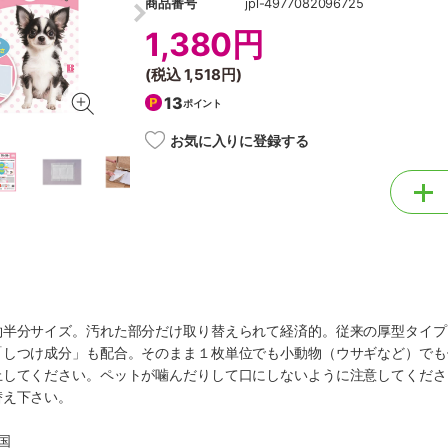
商品番号
jpl-4977082096725
1,380円
(税込
1,518円
)
13
ポイント
お気に入りに登録する
約半分サイズ。汚れた部分だけ取り替えられて経済的。従来の厚型タイプ
「しつけ成分」も配合。そのまま１枚単位でも小動物（ウサギなど）でも
止してください。ペットが噛んだりして口にしないように注意してくださ
替え下さい。
国