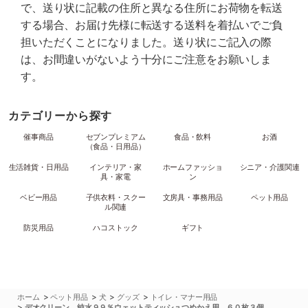
で、送り状に記載の住所と異なる住所にお荷物を転送
する場合、お届け先様に転送する送料を着払いでご負
担いただくことになりました。送り状にご記入の際
は、お間違いがないよう十分にご注意をお願いしま
す。
カテゴリーから探す
催事商品
セブンプレミアム
食品・飲料
お酒
（食品・日用品）
生活雑貨・日用品
インテリア・家
ホームファッショ
シニア・介護関連
具・家電
ン
ベビー用品
子供衣料・スクー
文房具・事務用品
ペット用品
ル関連
防災用品
ハコストック
ギフト
>
>
>
>
ホーム
ペット用品
犬
グッズ
トイレ・マナー用品
>
デオクリーン 純水９９％ウェットティッシュつめかえ用 ６０枚３個