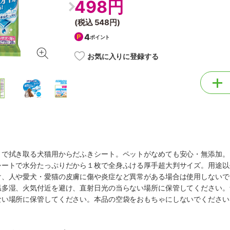
498円
(税込
548円
)
4
ポイント
お気に入りに登録する
まで拭き取る犬猫用からだふきシート。ペットがなめても安心・無添加。
シートで水分たっぷりだから１枚で全身ふける厚手超大判サイズ。用途以
け、人や愛犬・愛猫の皮膚に傷や炎症など異常がある場合は使用しないで
温多湿、火気付近を避け、直射日光の当らない場所に保管してください。
ない場所に保管してください。本品の空袋をおもちゃにしないでください