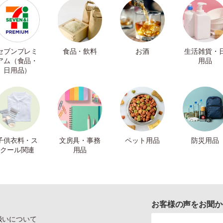
セブンプレミ
食品・飲料
お酒
生活雑貨・
アム（食品・
用品
日用品）
子供衣料・ス
文房具・事務
ペット用品
防災用品
クール関連
用品
お客様の声をお聞か
扱いについて