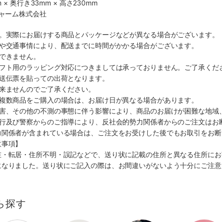
 × 奥行き33mm × 高さ230mm
チャーム株式会社
す。実際にお届けする商品とパッケージなどが異なる場合がございます。
順や交通事情により、配送までに時間がかかる場合がございます。
できません。
ギフト用のラッピング対応につきましては承っておりません。ご了承くだ
配送伝票を貼っての出荷となります。
出来ませんのでご了承ください。
も複数商品をご購入の場合は、お届け日が異なる場合があります。
災害、その他の不測の事態に伴う影響により、商品のお届けが困難な地域
施行及び警察からのご指導により、反社会的勢力関係者からのご注文はお
力関係者が含まれている場合は、ご注文をお受けした後でもお取引をお断
意事項】
在・転居・住所不明・誤記などで、送り状に記載の住所と異なる住所にお
になりました。送り状にご記入の際は、お間違いがないよう十分にご注意
ら探す