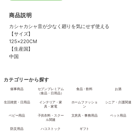
商品説明
カシャカシャ音が少なく廻りを気にせず使える
【サイズ】
125×220CM
【生産国】
中国
カテゴリーから探す
催事商品
セブンプレミアム
食品・飲料
お酒
（食品・日用品）
生活雑貨・日用品
インテリア・家
ホームファッショ
シニア・介護関連
具・家電
ン
ベビー用品
子供衣料・スクー
文房具・事務用品
ペット用品
ル関連
防災用品
ハコストック
ギフト