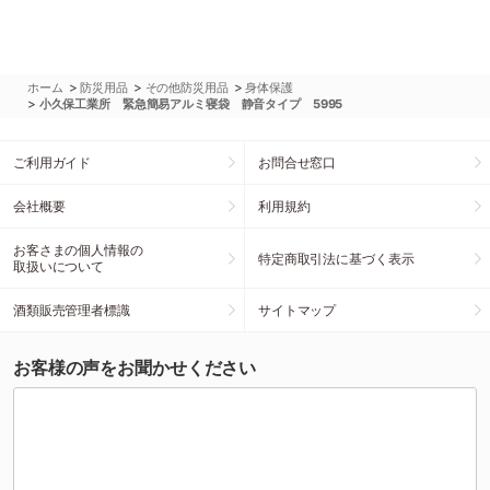
>
>
>
ホーム
防災用品
その他防災用品
身体保護
>
小久保工業所 緊急簡易アルミ寝袋 静音タイプ 5995
ご利用ガイド
お問合せ窓口
会社概要
利用規約
お客さまの個人情報の
特定商取引法に基づく表示
取扱いについて
酒類販売管理者標識
サイトマップ
お客様の声をお聞かせください