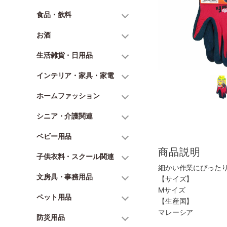
食品・飲料
お酒
生活雑貨・日用品
インテリア・家具・家電
ホームファッション
シニア・介護関連
ベビー用品
商品説明
子供衣料・スクール関連
細かい作業にぴった
文房具・事務用品
【サイズ】
Mサイズ
ペット用品
【生産国】
マレーシア
防災用品