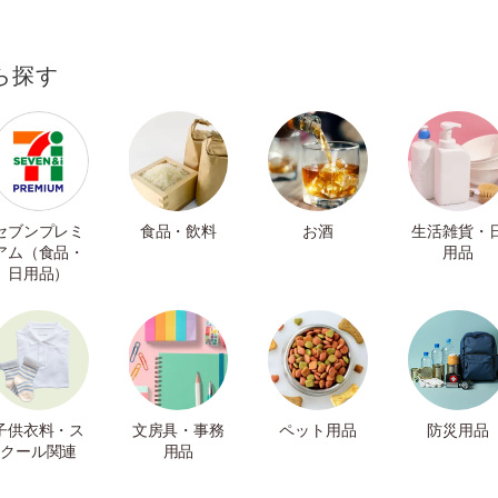
ら探す
セブンプレミ
食品・飲料
お酒
生活雑貨・
アム（食品・
用品
日用品）
子供衣料・ス
文房具・事務
ペット用品
防災用品
クール関連
用品