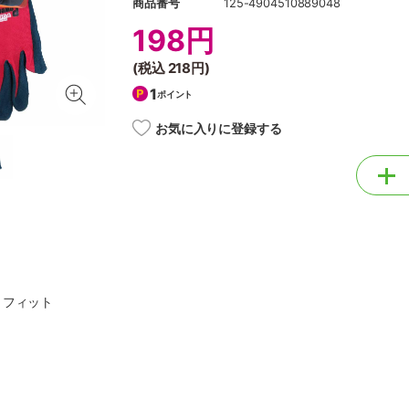
商品番号
125-4904510889048
198円
(税込
218円
)
1
ポイント
お気に入りに登録する
りフィット