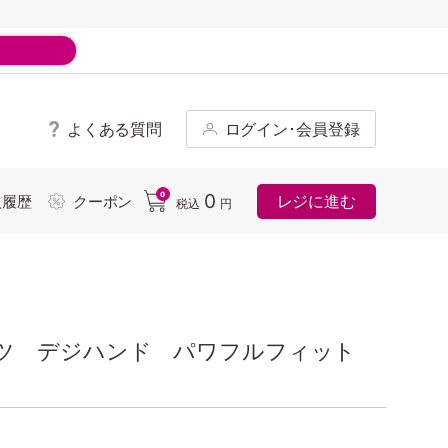
よくある質問
ログイン･会員登録
ド
0
0
レジに進む
入履歴
クーポン
税込
円
ツ デジハンド パワフルフィット