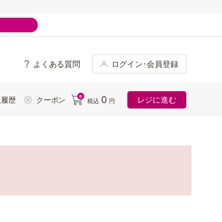
よくある質問
ログイン･会員登録
ド
0
0
レジに進む
入履歴
クーポン
税込
円