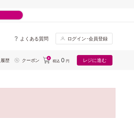
よくある質問
ログイン･会員登録
ド
0
0
レジに進む
入履歴
クーポン
税込
円