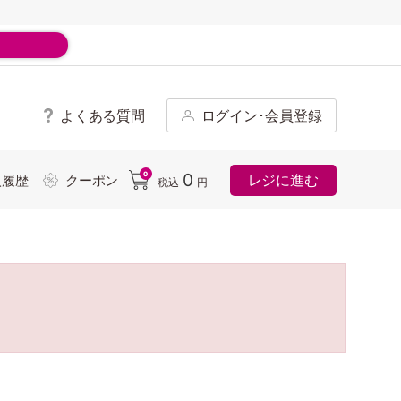
よくある質問
ログイン･会員登録
ド
0
0
レジに進む
入履歴
クーポン
税込
円