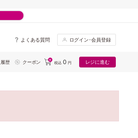
よくある質問
ログイン･会員登録
ド
0
0
レジに進む
入履歴
クーポン
税込
円