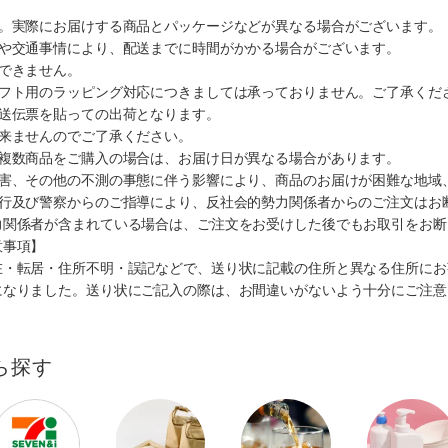
す。実際にお届けする商品とパッケージなどが異なる場合がございます。
順や交通事情により、配送までに時間がかかる場合がございます。
できません。
ギフト用のラッピング対応につきましては承っておりません。ご了承くだ
配送伝票を貼っての出荷となります。
出来ませんのでご了承ください。
も複数商品をご購入の場合は、お届け日が異なる場合があります。
災害、その他の不測の事態に伴う影響により、商品のお届けが困難な地域
施行及び警察からのご指導により、反社会的勢力関係者からのご注文はお
力関係者が含まれている場合は、ご注文をお受けした後でもお取引をお断
意事項】
在・転居・住所不明・誤記などで、送り状に記載の住所と異なる住所にお
になりました。送り状にご記入の際は、お間違いがないよう十分にご注意
ら探す