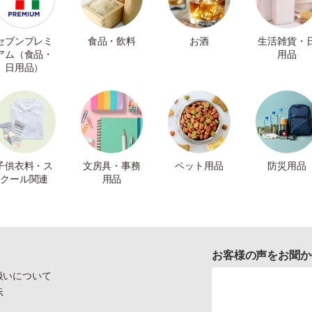
セブンプレミ
食品・飲料
お酒
生活雑貨・
アム（食品・
用品
日用品）
子供衣料・ス
文房具・事務
ペット用品
防災用品
クール関連
用品
お客様の声をお聞か
扱いについて
示