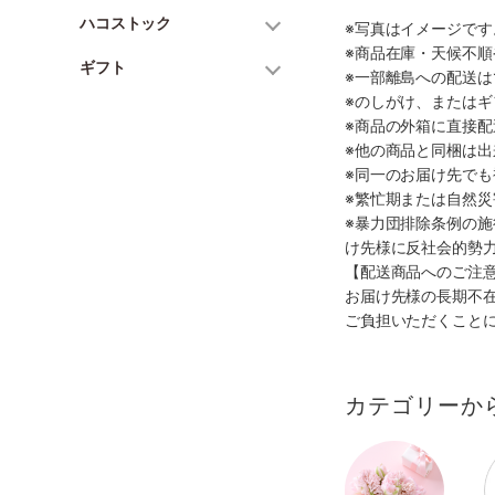
ハコストック
※写真はイメージで
※商品在庫・天候不
ギフト
※一部離島への配送は
※のしがけ、または
※商品の外箱に直接
※他の商品と同梱は
※同一のお届け先で
※繁忙期または自然
※暴力団排除条例の
け先様に反社会的勢
【配送商品へのご注
お届け先様の長期不
ご負担いただくこと
カテゴリーか