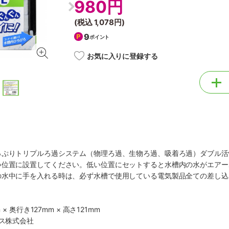
980円
(税込
1,078円
)
9
ポイント
お気に入りに登録する
っぷりトリプルろ過システム（物理ろ過、生物ろ過、吸着ろ過）ダブル活
い位置に設置してください。低い位置にセットすると水槽内の水がエアー
の水中に手を入れる時は、必ず水槽で使用している電気製品全ての差し込
 × 奥行き127mm × 高さ121mm
クス株式会社