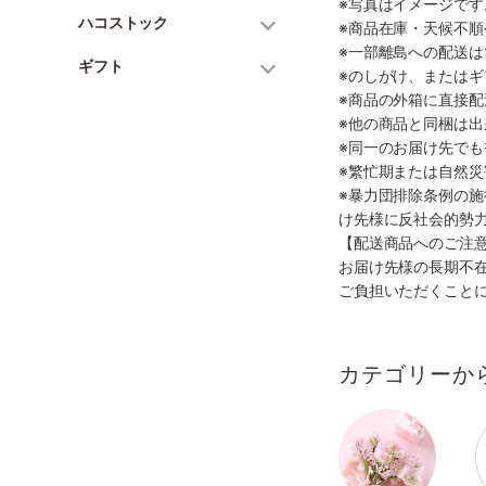
※写真はイメージで
ハコストック
※商品在庫・天候不
※一部離島への配送は
ギフト
※のしがけ、または
※商品の外箱に直接
※他の商品と同梱は
※同一のお届け先で
※繁忙期または自然
※暴力団排除条例の
け先様に反社会的勢
【配送商品へのご注
お届け先様の長期不
ご負担いただくこと
カテゴリーか