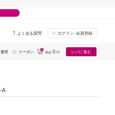
よくある質問
ログイン･会員登録
ド
0
0
レジに進む
入履歴
クーポン
税込
円
-A