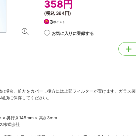
358円
(税込
394円
)
3
ポイント
お気に入りに登録する
槽の場合、前方をカバーし後方には上部フィルターが置けます。ガラス製
い場所に保存してください。
 × 奥行き148mm × 高さ3mm
クス株式会社