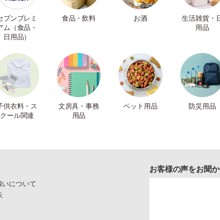
セブンプレミ
食品・飲料
お酒
生活雑貨・
アム（食品・
用品
日用品）
子供衣料・ス
文房具・事務
ペット用品
防災用品
クール関連
用品
お客様の声をお聞か
扱いについて
示