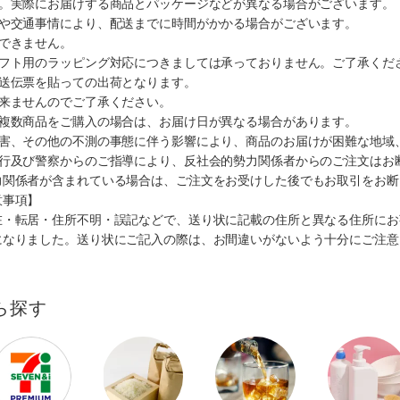
す。実際にお届けする商品とパッケージなどが異なる場合がございます。
順や交通事情により、配送までに時間がかかる場合がございます。
できません。
ギフト用のラッピング対応につきましては承っておりません。ご了承くだ
配送伝票を貼っての出荷となります。
出来ませんのでご了承ください。
も複数商品をご購入の場合は、お届け日が異なる場合があります。
災害、その他の不測の事態に伴う影響により、商品のお届けが困難な地域
施行及び警察からのご指導により、反社会的勢力関係者からのご注文はお
力関係者が含まれている場合は、ご注文をお受けした後でもお取引をお断
意事項】
在・転居・住所不明・誤記などで、送り状に記載の住所と異なる住所にお
になりました。送り状にご記入の際は、お間違いがないよう十分にご注意
ら探す