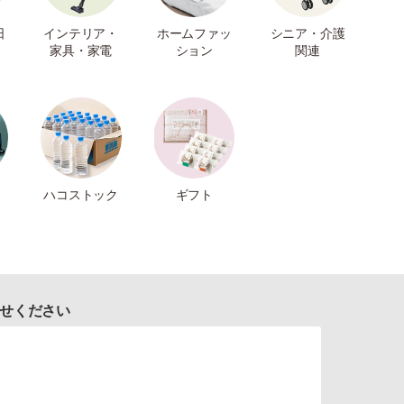
日
インテリア・
ホームファッ
シニア・介護
家具・家電
ション
関連
ハコストック
ギフト
せください