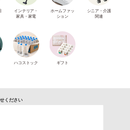
日
インテリア・
ホームファッ
シニア・介護
家具・家電
ション
関連
ハコストック
ギフト
せください