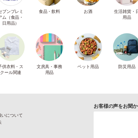
セブンプレミ
食品・飲料
お酒
生活雑貨・
アム（食品・
用品
日用品）
子供衣料・ス
文房具・事務
ペット用品
防災用品
クール関連
用品
お客様の声をお聞か
扱いについて
示