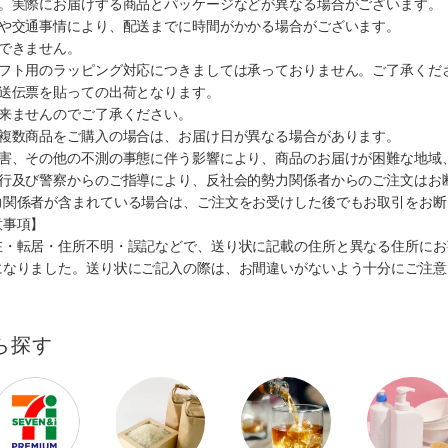
す。実際にお届けする商品とパッケージなどが異なる場合がございます。
順や交通事情により、配送までに時間がかかる場合がございます。
できません。
ギフト用のラッピング対応につきましては承っておりません。ご了承くだ
配送伝票を貼っての出荷となります。
出来ませんのでご了承ください。
も複数商品をご購入の場合は、お届け日が異なる場合があります。
災害、その他の不測の事態に伴う影響により、商品のお届けが困難な地域
施行及び警察からのご指導により、反社会的勢力関係者からのご注文はお
力関係者が含まれている場合は、ご注文をお受けした後でもお取引をお断
意事項】
在・転居・住所不明・誤記などで、送り状に記載の住所と異なる住所にお
になりました。送り状にご記入の際は、お間違いがないよう十分にご注意
ら探す