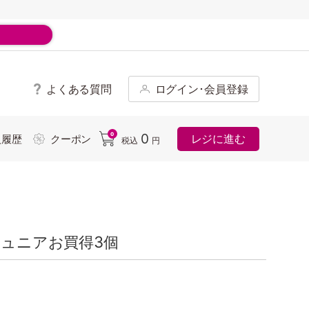
よくある質問
ログイン･会員登録
ド
0
0
レジに進む
入履歴
クーポン
税込
円
ジュニアお買得3個