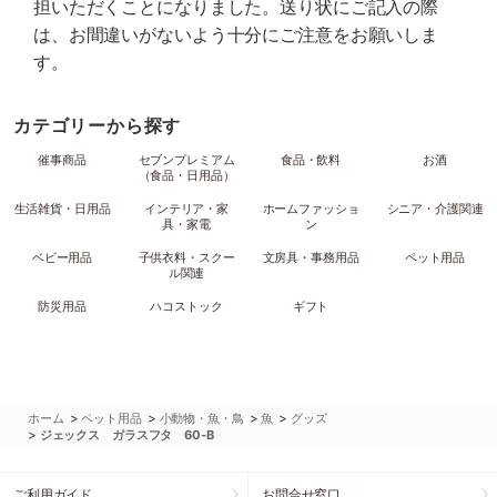
担いただくことになりました。送り状にご記入の際
は、お間違いがないよう十分にご注意をお願いしま
す。
カテゴリーから探す
催事商品
セブンプレミアム
食品・飲料
お酒
（食品・日用品）
生活雑貨・日用品
インテリア・家
ホームファッショ
シニア・介護関連
具・家電
ン
ベビー用品
子供衣料・スクー
文房具・事務用品
ペット用品
ル関連
防災用品
ハコストック
ギフト
>
>
>
>
ホーム
ペット用品
小動物・魚・鳥
魚
グッズ
>
ジェックス ガラスフタ 60-B
ご利用ガイド
お問合せ窓口