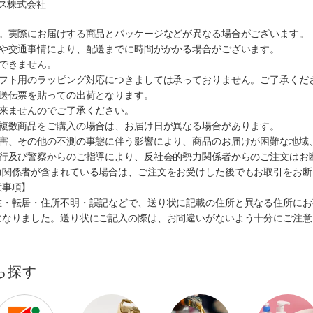
クス株式会社
す。実際にお届けする商品とパッケージなどが異なる場合がございます。
順や交通事情により、配送までに時間がかかる場合がございます。
できません。
ギフト用のラッピング対応につきましては承っておりません。ご了承くだ
配送伝票を貼っての出荷となります。
出来ませんのでご了承ください。
も複数商品をご購入の場合は、お届け日が異なる場合があります。
災害、その他の不測の事態に伴う影響により、商品のお届けが困難な地域
施行及び警察からのご指導により、反社会的勢力関係者からのご注文はお
力関係者が含まれている場合は、ご注文をお受けした後でもお取引をお断
意事項】
在・転居・住所不明・誤記などで、送り状に記載の住所と異なる住所にお
になりました。送り状にご記入の際は、お間違いがないよう十分にご注意
ら探す