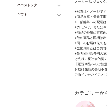
メーカー名: ジェッ
ハコストック
※写真はイメージで
ギフト
※商品在庫・天候不
※一部離島への配送は
※のしがけ、または
※商品の外箱に直接
※他の商品と同梱は
※同一のお届け先で
※繁忙期または自然
※暴力団排除条例の
け先様に反社会的勢
【配送商品へのご注
お届け先様の長期不
ご負担いただくこと
カテゴリーか