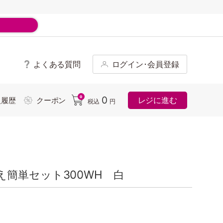
よくある質問
ログイン･会員登録
ド
0
0
レジに進む
入履歴
クーポン
税込
円
簡単セット300WH 白