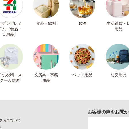
セブンプレミ
食品・飲料
お酒
生活雑貨・
アム（食品・
用品
日用品）
子供衣料・ス
文房具・事務
ペット用品
防災用品
クール関連
用品
お客様の声をお聞か
扱いについて
示