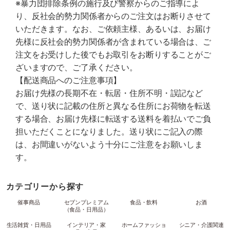
※暴力団排除条例の施行及び警察からのご指導によ
り、反社会的勢力関係者からのご注文はお断りさせて
いただきます。なお、ご依頼主様、あるいは、お届け
先様に反社会的勢力関係者が含まれている場合は、ご
注文をお受けした後でもお取引をお断りすることがご
ざいますので、ご了承ください。
【配送商品へのご注意事項】
お届け先様の長期不在・転居・住所不明・誤記など
で、送り状に記載の住所と異なる住所にお荷物を転送
する場合、お届け先様に転送する送料を着払いでご負
担いただくことになりました。送り状にご記入の際
は、お間違いがないよう十分にご注意をお願いしま
す。
カテゴリーから探す
催事商品
セブンプレミアム
食品・飲料
お酒
（食品・日用品）
生活雑貨・日用品
インテリア・家
ホームファッショ
シニア・介護関連