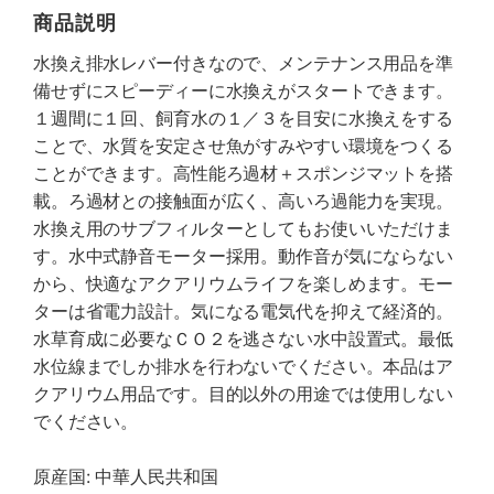
商品説明
水換え排水レバー付きなので、メンテナンス用品を準
備せずにスピーディーに水換えがスタートできます。
１週間に１回、飼育水の１／３を目安に水換えをする
ことで、水質を安定させ魚がすみやすい環境をつくる
ことができます。高性能ろ過材＋スポンジマットを搭
載。ろ過材との接触面が広く、高いろ過能力を実現。
水換え用のサブフィルターとしてもお使いいただけま
す。水中式静音モーター採用。動作音が気にならない
から、快適なアクアリウムライフを楽しめます。モー
ターは省電力設計。気になる電気代を抑えて経済的。
水草育成に必要なＣＯ２を逃さない水中設置式。最低
水位線までしか排水を行わないでください。本品はア
クアリウム用品です。目的以外の用途では使用しない
でください。
原産国: 中華人民共和国