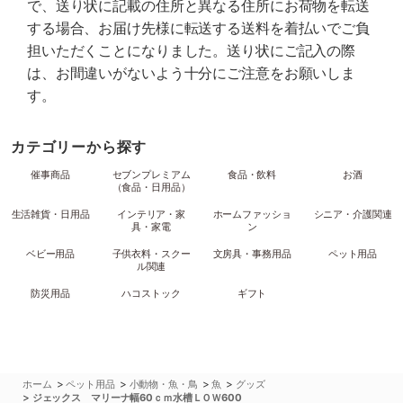
で、送り状に記載の住所と異なる住所にお荷物を転送
する場合、お届け先様に転送する送料を着払いでご負
担いただくことになりました。送り状にご記入の際
は、お間違いがないよう十分にご注意をお願いしま
す。
カテゴリーから探す
催事商品
セブンプレミアム
食品・飲料
お酒
（食品・日用品）
生活雑貨・日用品
インテリア・家
ホームファッショ
シニア・介護関連
具・家電
ン
ベビー用品
子供衣料・スクー
文房具・事務用品
ペット用品
ル関連
防災用品
ハコストック
ギフト
>
>
>
>
ホーム
ペット用品
小動物・魚・鳥
魚
グッズ
>
ジェックス マリーナ幅60ｃｍ水槽ＬＯＷ600