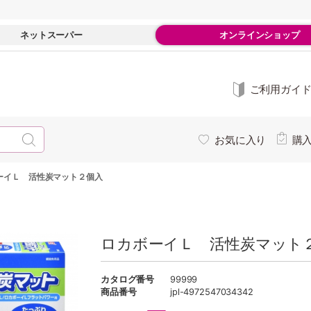
ネットスーパー
オンラインショップ
ご利用ガイ
お気に入り
購
ーイＬ 活性炭マット２個入
ロカボーイＬ 活性炭マット
カタログ番号
99999
商品番号
jpl-4972547034342