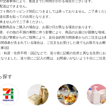
順や交通事情により、配送までに時間がかかる場合がございます。
の配送はできません。
ギフト用のラッピング対応につきましては承っておりません。ご了承くだ
配送伝票を貼っての出荷となります。
出来ませんのでご了承ください。
も複数商品をご購入の場合は、お届け日が異なる場合があります。
災害、その他の不測の事態に伴う影響により、商品のお届けが困難な地域
施行及び警察からのご指導により、反社会的勢力関係者からのご注文はお
力関係者が含まれている場合は、ご注文をお受けした後でもお取引をお断
意事項】
在・転居・住所不明・誤記などで、送り状に記載の住所と異なる住所にお
になりました。送り状にご記入の際は、お間違いがないよう十分にご注意
ら探す