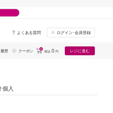
よくある質問
ログイン･会員登録
ド
0
0
レジに進む
入履歴
クーポン
税込
円
２個入