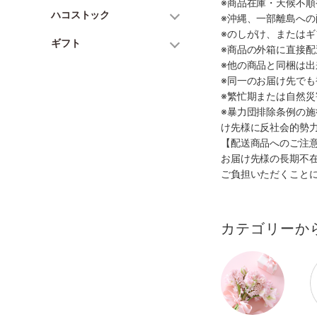
※商品在庫・天候不
ハコストック
※沖縄、一部離島へ
※のしがけ、または
ギフト
※商品の外箱に直接
※他の商品と同梱は
※同一のお届け先で
※繁忙期または自然
※暴力団排除条例の
け先様に反社会的勢
【配送商品へのご注
お届け先様の長期不
ご負担いただくこと
カテゴリーか