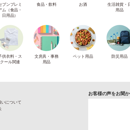
セブンプレミ
食品・飲料
お酒
生活雑貨・
アム（食品・
用品
日用品）
子供衣料・ス
文房具・事務
ペット用品
防災用品
クール関連
用品
お客様の声をお聞か
扱いについて
示