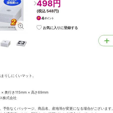
498円
(税込
548円
)
4
ポイント
お気に入りに登録する
詰まりしにくいマット。
 × 奥行き115mm × 高さ69mm
クス株式会社
す。予告なくパッケージ、商品名、産地等が変更になる場合がございます